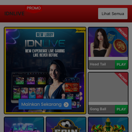
PROMO
IDNLIVE
Lihat Semua
PROMO
Spesial
Head Tail
PLAY
PROMO
Gong Ball
PLAY