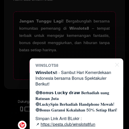
Jangan Tunggu Lagi!
Bergabunglah bersama
komunitas pemenang di
Winslots8
– tempat
terbaik untuk mengejar kemenangan fantastis,
bonus deposit menggiurkan, dan hiburan tanpa
batas setiap harinya.
WINSLOTS8
DAFTAR WINSLOTS8 SEKARANG
𝗪𝗶𝗻𝘀𝗹𝗼𝘁𝘀8 - Sambut Hari Kemerdekaan
Indonesia bersama Bonus Spektakuler
Berikut!
🔴𝗕𝗼𝗻𝘂𝘀 𝗟𝘂𝗰𝗸𝘆 𝗱𝗿𝗮𝘄 𝐁𝐞𝐫𝐡𝐚𝐝𝐢𝐚𝐡 𝐮𝐚𝐧𝐠
𝐑𝐚𝐭𝐮𝐬𝐚𝐧 𝐉𝐮𝐭𝐚
Dukungan Perangkat :
Keamanan Terjamin :
🔴𝐋𝐮𝐜𝐤𝐲𝐒𝐩𝐢𝐧 𝐁𝐞𝐫𝐡𝐚𝐝𝐢𝐚𝐡 𝐇𝐚𝐧𝐝𝐩𝐡𝐨𝐧𝐞 𝐌𝐞𝐰𝐚𝐡!
🔴𝐁𝐨𝐧𝐮𝐬 𝐆𝐚𝐫𝐚𝐧𝐬𝐢 𝐊𝐞𝐤𝐚𝐥𝐚𝐡𝐚𝐧 50% 𝐒𝐞𝐭𝐢𝐚𝐩 𝐇𝐚𝐫𝐢!
Lisensi :
Simpan Link Anti BLokir :
📌
https://pesta.club/winslots8fun