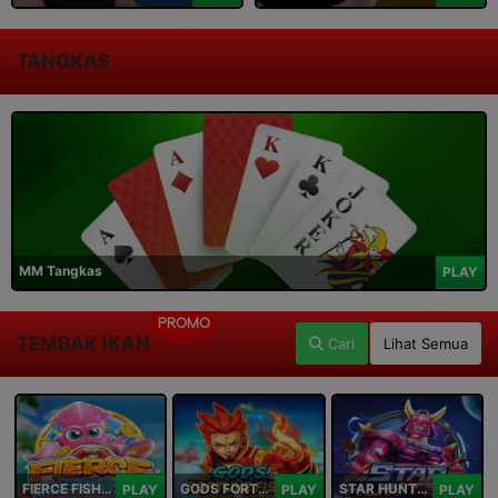
TANGKAS
MM Tangkas
PLAY
PROMO
TEMBAK IKAN
Cari
Lihat Semua
FIERCE FISHING
GODS FORTUNE FISHING
STAR HUNTER
PLAY
PLAY
PLAY