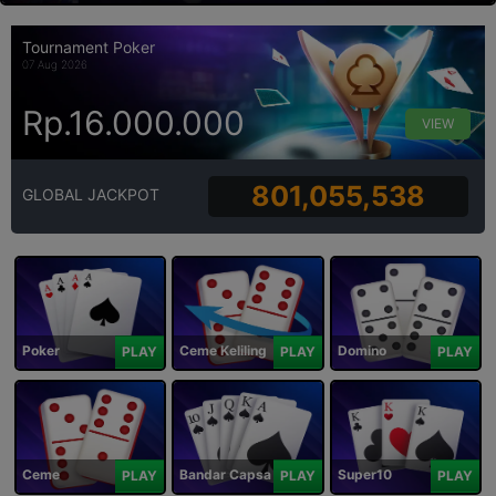
Tournament Poker
07 Aug 2026
Rp.16.000.000
VIEW
801,055,538
GLOBAL JACKPOT
Poker
Ceme Keliling
Domino
PLAY
PLAY
PLAY
Ceme
Bandar Capsa
Super10
PLAY
PLAY
PLAY