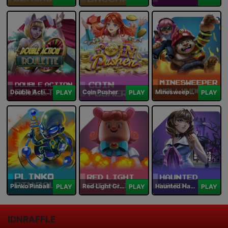
Double Action Roulette
Coin Pusher
Minesweeper Hollywood
PLAY
PLAY
PLAY
Plinko Pinball
Red Light Green Light
Haunted Haven
PLAY
PLAY
PLAY
IDNRAFFLE