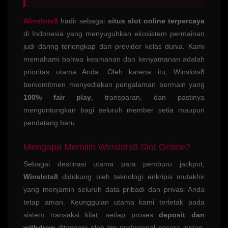
Winslots8
hadir sebagai
situs slot online terpercaya
di Indonesia yang menyuguhkan ekosistem permainan
judi daring terlengkap dari provider kelas dunia. Kami
memahami bahwa keamanan dan kenyamanan adalah
prioritas utama Anda. Oleh karena itu, Winslots8
berkomitmen menyediakan pengalaman bermain yang
100% fair play
, transparan, dan pastinya
menguntungkan bagi seluruh member setia maupun
pendatang baru.
Mengapa Memilih Winslots8 Slot Online?
Sebagai destinasi utama para pemburu jackpot,
Winslots8
didukung oleh teknologi enkripsi mutakhir
yang menjamin seluruh data pribadi dan privasi Anda
tetap aman. Keunggulan utama kami terletak pada
sistem transaksi kilat; setiap proses
deposit dan
withdraw
ditangani oleh tim profesional secara instan,