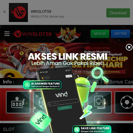
×
WINSLOTS8
Download
WINSLOTS8 Mobile App
MASUK
DAFTAR
i Kekalahan 50% | 🎁Bonus Cashback MEMBER VIP | 🎁Bon
Info :
SLOT
LIVE CASINO
E-LOTTERY
POKER
SPORTBO
SLOT