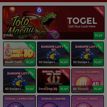
PROMO
TOGEL
PLAY
NEW
NEW
NEW
Sweet Candy 3D
5D Europe Lotto
3D Europe Lotto
PLAY
PLAY
PLAY
PROMO
NEW
4D Europe Lotto
Devil Dice 3D
4D Scorpio
PLAY
PLAY
PLAY