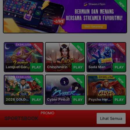
NEW
PROMO
PROMO
NEW
Lamp of Cornucopia
Chinchirorin
Soda Man
PLAY
PLAY
PLAY
NEW
NEW
NEW
2026 GOLDEN GOAL RUSH
Cyber Pinball
Psycho Heroes
PLAY
PLAY
PLAY
PROMO
SPORTSBOOK
Lihat Semua