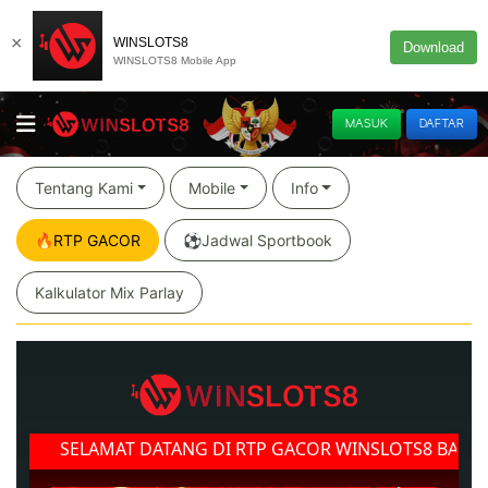
×
WINSLOTS8
Download
WINSLOTS8 Mobile App
MASUK
DAFTAR
Tentang Kami
Mobile
Info
🔥RTP GACOR
⚽️Jadwal Sportbook
Kalkulator Mix Parlay