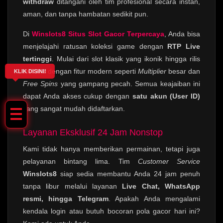
withdraw
ditangani oleh tim profesional secara instan,
aman, dan tanpa hambatan sedikit pun.
Di
Winslots8 Situs Slot Gacor Terpercaya
, Anda bisa
menjelajahi ratusan koleksi game dengan
RTP Live
tertinggi
. Mulai dari slot klasik yang ikonik hingga rilis
terbaru dengan fitur modern seperti
Multiplier
besar dan
KLIK DISINI!
Free Spins
yang gampang pecah. Semua keajaiban ini
dapat Anda akses cukup dengan
satu akun (User ID)
yang sangat mudah didaftarkan.
Layanan Eksklusif 24 Jam Nonstop
Kami tidak hanya memberikan permainan, tetapi juga
pelayanan bintang lima. Tim
Customer Service
Winslots8
siap sedia membantu Anda 24 jam penuh
tanpa libur melalui layanan
Live Chat, WhatsApp
resmi, hingga Telegram
. Apakah Anda mengalami
kendala login atau butuh bocoran pola gacor hari ini?