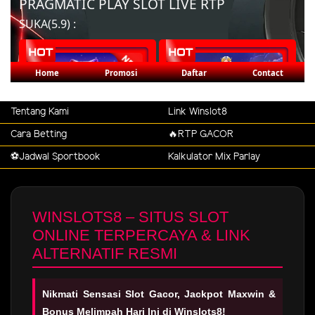
Tentang Kami
Link Winslot8
Cara Betting
🔥RTP GACOR
⚽️Jadwal Sportbook
Kalkulator Mix Parlay
WINSLOTS8 – SITUS SLOT
ONLINE TERPERCAYA & LINK
ALTERNATIF RESMI
Nikmati Sensasi Slot Gacor, Jackpot Maxwin &
Bonus Melimpah Hari Ini di Winslots8!